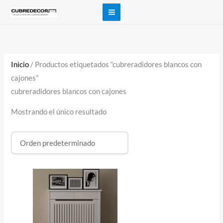
Ir
al
contenido
Inicio
/ Productos etiquetados “cubreradidores blancos con
cajones”
cubreradidores blancos con cajones
Mostrando el único resultado
Rango
de
precios:
desde
270,00 €
hasta
488,40 €