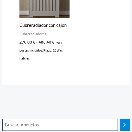
Cubreradiador con cajon
Cubreradiadores
270,00
€
-
488,40
€
Iva y
portes incluidos. Plazo: 20 días
hábiles
B
u