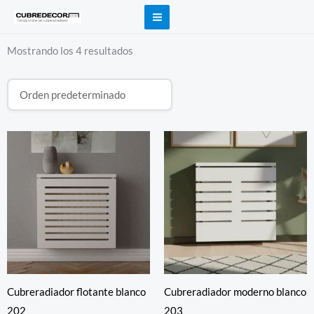
Ir
al
contenido
Mostrando los 4 resultados
Rango
Rango
de
de
precios:
precios:
desde
desde
231,84 €
231,84 €
hasta
hasta
375,05 €
375,05 €
Cubreradiador flotante blanco
Cubreradiador moderno blanco
202
203