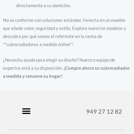
directamente a su domicilio.
No se conforme con soluciones estándar. Invierta en un mueble
que añade valor, seguridad y estilo. Explore nuestros modelos y
descubra por qué somos el referente en la venta de
**cubreradiadores a medida online**.
¿Necesita ayuda para elegir su diseño? Nuestro equipo de
expertos está a su disposición.
¡Compre ahora su cubreradiador
a medida y renueve su hogar!
949 27 12 82
Términos y condiciones
Política de privacidad