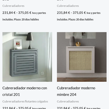
Cubreradiadores
Cubreradiadores
231,84
€
-
375,05
€
231,84
€
-
375,05
€
Iva y portes
Iva y portes
incluidos. Plazo: 20 días hábiles
incluidos. Plazo: 20 días hábiles
Rango
Rango
de
de
precios:
precios:
desde
desde
231,84 €
231,84 €
hasta
hasta
375,05 €
375,05 €
Cubreradiador moderno con
Cubreradiador moderno
cristal 201
mimbre 204
Cubreradiadores flotantes colgados
Cubreradiadores
231,84
€
-
375,05
€
231,84
€
-
375,05
€
Iva y portes
Iva y portes