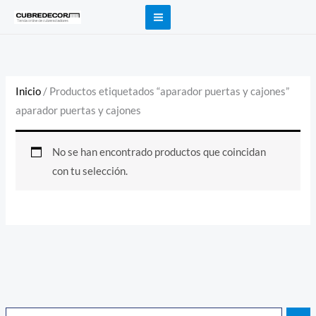
Ir
al
contenido
Inicio
/ Productos etiquetados “aparador puertas y cajones”
aparador puertas y cajones
No se han encontrado productos que coincidan
con tu selección.